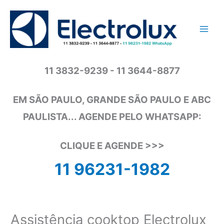
Ir
para
o
conteúdo
11 3832-9239 - 11 3644-8877
EM SÃO PAULO, GRANDE SÃO PAULO E ABC
PAULISTA... AGENDE PELO WHATSAPP:
CLIQUE E AGENDE >>>
11 96231-1982
Assistência cooktop Electrolux