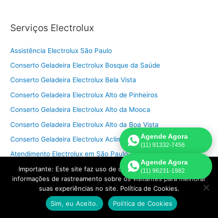
Serviços Electrolux
Assistência Electrolux São Paulo
Conserto Geladeira Electrolux Bosque da Saúde
Conserto Geladeira Electrolux Bela Vista
Conserto Geladeira Electrolux Alto de Pinheiros
Conserto Geladeira Electrolux Alto da Mooca
Conserto Geladeira Electrolux Alto da Boa Vista
Agende Agora
Conserto Geladeira Electrolux Aclimação
(11) 91332-7456
Atendimento Electrolux em São Paulo
Agende Agora
Conserto Geladeira Electrolux grande São Paulo
Importante: Este site faz uso de cookies que podem conter
(11) 96231-1982
informações de rastreamento sobre os visitantes para melhorar
Conserto Geladeira Electrolux São Paulo
suas experiências no site. Política de Cookies.
Conserto Geladeira Electrolux Zona Centro
Sim, eu Aceito.
Política de Cookies
Conserto Geladeira Electrolux Zona Sul