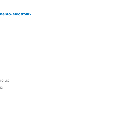
mento-electrolux
rolux
ux