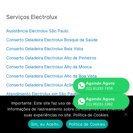
Serviços Electrolux
Assistência Electrolux São Paulo
Conserto Geladeira Electrolux Bosque da Saúde
Conserto Geladeira Electrolux Bela Vista
Conserto Geladeira Electrolux Alto de Pinheiros
Conserto Geladeira Electrolux Alto da Mooca
Conserto Geladeira Electrolux Alto da Boa Vista
Agende Agora
Conserto Geladeira Electrolux Aclimação
(11) 91332-7456
Atendimento Electrolux em São Paulo
Agende Agora
Conserto Geladeira Electrolux grande São Paulo
Importante: Este site faz uso de cookies que podem conter
(11) 96231-1982
informações de rastreamento sobre os visitantes para melhorar
Conserto Geladeira Electrolux São Paulo
suas experiências no site. Política de Cookies.
Conserto Geladeira Electrolux Zona Centro
Sim, eu Aceito.
Política de Cookies
Conserto Geladeira Electrolux Zona Sul