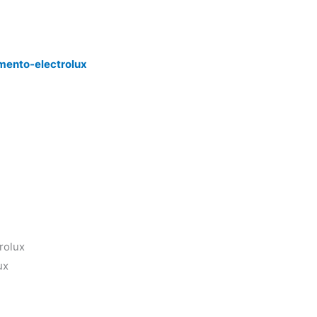
mento-electrolux
rolux
ux