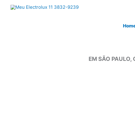
Ir
para
o
Hom
conteúdo
EM SÃO PAULO, 