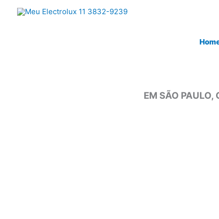
Ir
para
o
Hom
conteúdo
EM SÃO PAULO, 