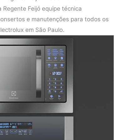
la Regente Feijó equipe técnica
 consertos e manutenções para todos os
lectrolux em São Paulo.