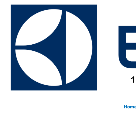
Ir
para
o
conteúdo
Hom