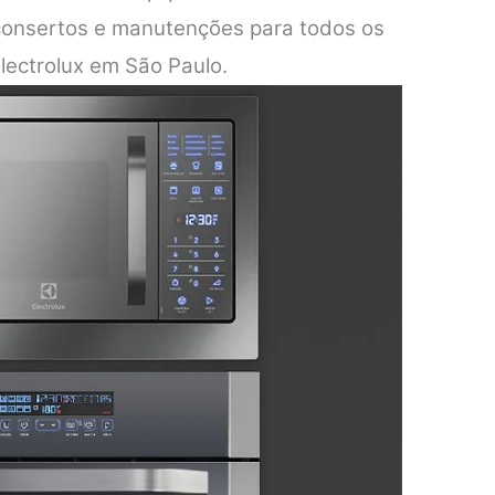
 consertos e manutenções para todos os
lectrolux em São Paulo.