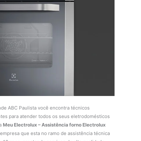
nde ABC Paulista você encontra técnicos
entes para atender todos os seus eletrodomésticos
 a
Meu Electrolux – Assistência forno Electrolux
empresa que esta no ramo de assistência técnica