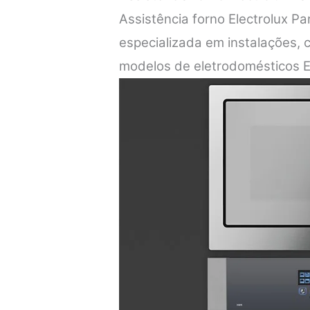
Assistência forno Electrolux P
especializada em instalações,
modelos de eletrodomésticos E