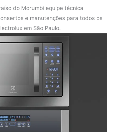
araíso do Morumbi equipe técnica
 consertos e manutenções para todos os
lectrolux em São Paulo.