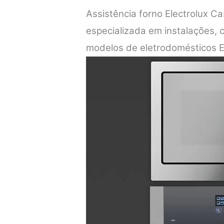
Assistência forno Electrolux C
especializada em instalações,
modelos de eletrodomésticos E