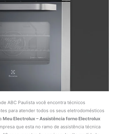
nde ABC Paulista você encontra técnicos
entes para atender todos os seus eletrodomésticos
 a
Meu Electrolux – Assistência forno Electrolux
presa que esta no ramo de assistência técnica