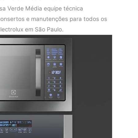
asa Verde Média equipe técnica
 consertos e manutenções para todos os
lectrolux em São Paulo.