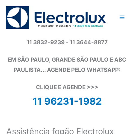
Ir
para
o
conteúdo
11 3832-9239 - 11 3644-8877
EM SÃO PAULO, GRANDE SÃO PAULO E ABC
PAULISTA... AGENDE PELO WHATSAPP:
CLIQUE E AGENDE >>>
11 96231-1982
Assistência fogão Electrolux