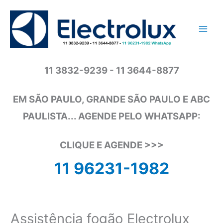
Ir
para
o
conteúdo
11 3832-9239 - 11 3644-8877
EM SÃO PAULO, GRANDE SÃO PAULO E ABC
PAULISTA... AGENDE PELO WHATSAPP:
CLIQUE E AGENDE >>>
11 96231-1982
Assistência fogão Electrolux