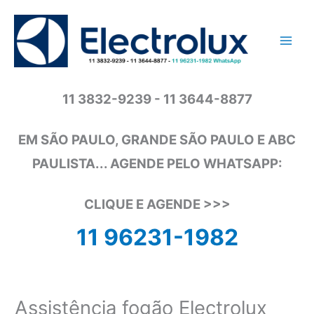
Ir
para
o
conteúdo
11 3832-9239 - 11 3644-8877
EM SÃO PAULO, GRANDE SÃO PAULO E ABC
PAULISTA... AGENDE PELO WHATSAPP:
CLIQUE E AGENDE >>>
11 96231-1982
Assistência fogão Electrolux