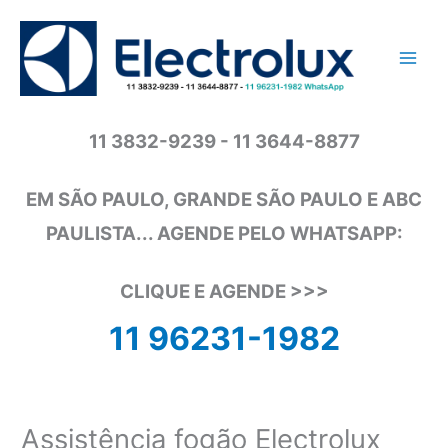
Ir
para
o
conteúdo
11 3832-9239 - 11 3644-8877
EM SÃO PAULO, GRANDE SÃO PAULO E ABC
PAULISTA... AGENDE PELO WHATSAPP:
CLIQUE E AGENDE >>>
11 96231-1982
Assistência fogão Electrolux