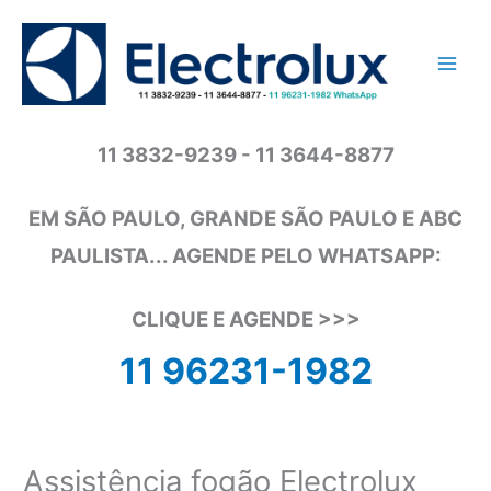
Ir
para
o
conteúdo
11 3832-9239 - 11 3644-8877
EM SÃO PAULO, GRANDE SÃO PAULO E ABC
PAULISTA... AGENDE PELO WHATSAPP:
CLIQUE E AGENDE >>>
11 96231-1982
Assistência fogão Electrolux