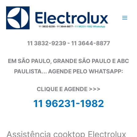
Ir
para
o
conteúdo
11 3832-9239 - 11 3644-8877
EM SÃO PAULO, GRANDE SÃO PAULO E ABC
PAULISTA... AGENDE PELO WHATSAPP:
CLIQUE E AGENDE >>>
11 96231-1982
Assistência cooktop Electrolux