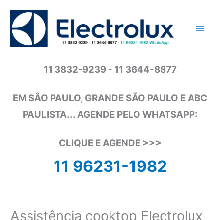
Ir
para
o
conteúdo
11 3832-9239 - 11 3644-8877
EM SÃO PAULO, GRANDE SÃO PAULO E ABC
PAULISTA... AGENDE PELO WHATSAPP:
CLIQUE E AGENDE >>>
11 96231-1982
Assistência cooktop Electrolux