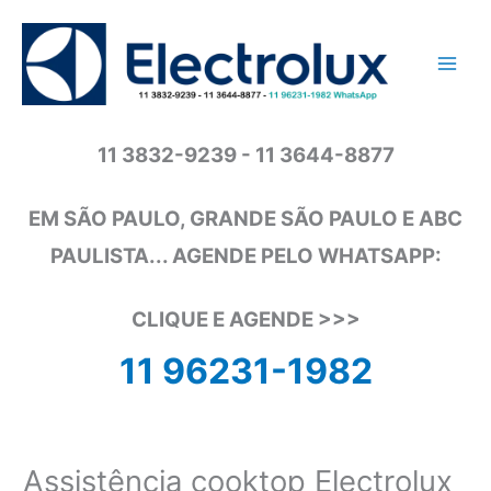
Ir
para
o
conteúdo
11 3832-9239 - 11 3644-8877
EM SÃO PAULO, GRANDE SÃO PAULO E ABC
PAULISTA... AGENDE PELO WHATSAPP:
CLIQUE E AGENDE >>>
11 96231-1982
Assistência cooktop Electrolux