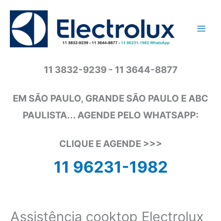
Ir
para
o
conteúdo
11 3832-9239 - 11 3644-8877
EM SÃO PAULO, GRANDE SÃO PAULO E ABC
PAULISTA... AGENDE PELO WHATSAPP:
CLIQUE E AGENDE >>>
11 96231-1982
Assistência cooktop Electrolux