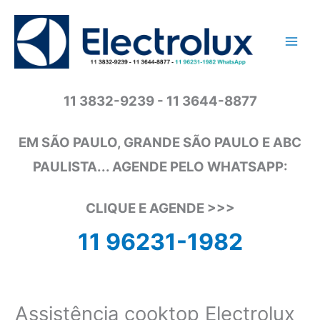
Ir
para
o
conteúdo
11 3832-9239 - 11 3644-8877
EM SÃO PAULO, GRANDE SÃO PAULO E ABC
PAULISTA... AGENDE PELO WHATSAPP:
CLIQUE E AGENDE >>>
11 96231-1982
Assistência cooktop Electrolux