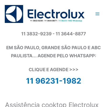
Ir
para
o
conteúdo
11 3832-9239 - 11 3644-8877
EM SÃO PAULO, GRANDE SÃO PAULO E ABC
PAULISTA... AGENDE PELO WHATSAPP:
CLIQUE E AGENDE >>>
11 96231-1982
Assistência cooktop Electrolux