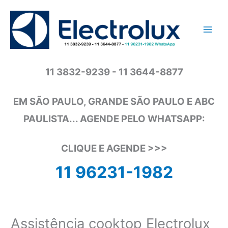
Ir
para
o
conteúdo
11 3832-9239 - 11 3644-8877
EM SÃO PAULO, GRANDE SÃO PAULO E ABC
PAULISTA... AGENDE PELO WHATSAPP:
CLIQUE E AGENDE >>>
11 96231-1982
Assistência cooktop Electrolux