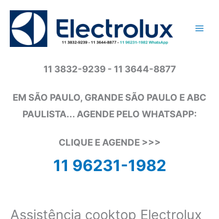
Ir
para
o
conteúdo
11 3832-9239 - 11 3644-8877
EM SÃO PAULO, GRANDE SÃO PAULO E ABC
PAULISTA... AGENDE PELO WHATSAPP:
CLIQUE E AGENDE >>>
11 96231-1982
Assistência cooktop Electrolux